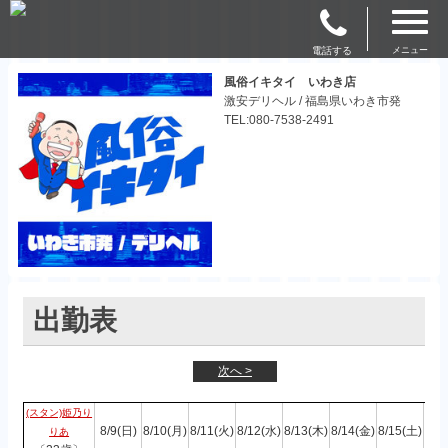
電話する
メニュー
風俗イキタイ いわき店
激安デリヘル / 福島県いわき市発
TEL:080-7538-2491
出勤表
次へ >
(スタン)姫乃り
8/9(日)
8/10(月)
8/11(火)
8/12(水)
8/13(木)
8/14(金)
8/15(土)
りあ